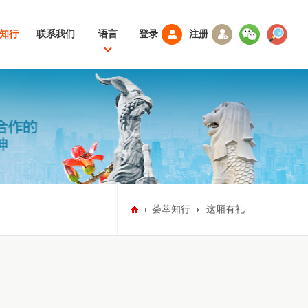
知行
联系我们
语言
登录
注册
中文
EN
荟萃知行
这厢有礼