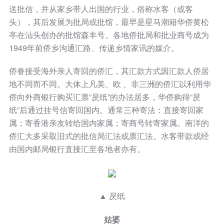
送批信，并从家乡带人出国的行业，俗称水客（或客
头），其后发展为批局或批馆，最早是星马潮籍华侨黄松
亭在汕头创办的批馆森丰号。各地侨批局和批业商号成为
1949年前侨乡沟通汇路、传递乡情家讯的媒介。
侨眷接受海外亲人寄回的侨汇，其汇款方式因汇款人侨居
地不同而不同。大体上凡美、欧 、非三洲的侨汇以利用华
侨向外商银行购买汇票“昃纸”的办法居多，华侨购得“昃
纸”后通过挂号信寄回国内。通常三种寄法：直接寄回家
属；寄香港亲友转给国内家属；寄商号转寄家属。南洋的
侨汇大多采取旧式的批信局汇法或票汇法。水客带款或经
由国内邮局银行直接汇至各地者亦有。
▲ 昃纸
姑婆