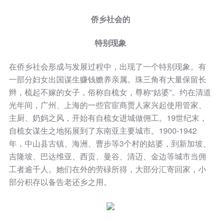
侨乡社会的
特别现象
在侨乡社会形成与发展过程中，出现了一个特别现象。有
一部分妇女出国谋生赚钱赡养亲属。珠三角有大量保留长
辫，梳起不嫁的女子，俗称自梳女，尊称“姑婆”。约在清道
光年间，广州、上海的一些官宦商贾人家兴起使用管家、
主厨、奶妈之风，开始有自梳女进城做佣工。19世纪末，
自梳女谋生之地拓展到了东南亚主要城市。1900-1942
年，中山县古镇、海洲、曹步等3个村的姑婆，到新加坡、
吉隆坡、巴达维亚、西贡、曼谷、清迈、金边等城市当佣
工者逾千人。她们在外的劳碌所得，大部分汇寄回家，小
部分积存以备告老还乡之用。