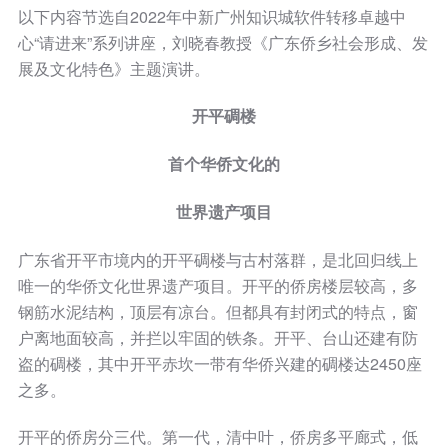
以下内容节选自2022年中新广州知识城软件转移卓越中
心“请进来”系列讲座，刘晓春教授《广东侨乡社会形成、发
展及文化特色》主题演讲。
开平碉楼
首个华侨文化的
世界遗产项目
广东省开平市境内的开平碉楼与古村落群，是北回归线上
唯一的华侨文化世界遗产项目。开平的侨房楼层较高，多
钢筋水泥结构，顶层有凉台。但都具有封闭式的特点，窗
户离地面较高，并拦以牢固的铁条。开平、台山还建有防
盗的碉楼，其中开平赤坎一带有华侨兴建的碉楼达2450座
之多。
开平的侨房分三代。第一代，清中叶，侨房多平廊式，低