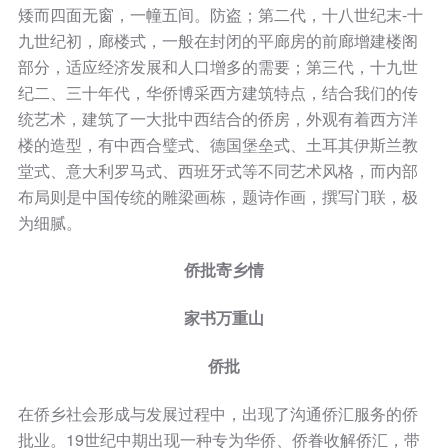
矮而四面无窗，一幢五间。防盗；第二代，十八世纪末-十
九世纪初，廊楼式，一般在封闭的平廊房的前廊增建楼阁
部分，适应经济发展和人口增多的需要；第三代，十九世
纪二、三十年代，华侨博采西方建筑特点，结合我们的传
统艺术，建筑了一大批中西结合的侨房，外观有着西方洋
楼的造型，有中西合璧式、德国堡垒式、土耳其伊斯兰教
堂式、意大利罗马式、西班牙式等不同艺术风格，而内部
布局则是中国传统的雕梁画栋，题诗作画，撰写门联，极
为细腻。
侨批寄乡情
家书万重山
侨批
在侨乡社会形成与发展过程中，出现了沟通侨汇服务的侨
批业。19世纪中期出现一种专为华侨、侨眷收解侨汇，带